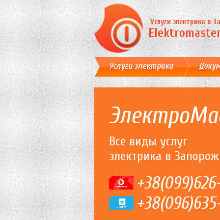
Услуги электрика в 
Elektromaster
Услуги электрика
Доку
ЭлектроМа
Все виды услуг
электрика в Запорож
+38(099)626
+38(096)635