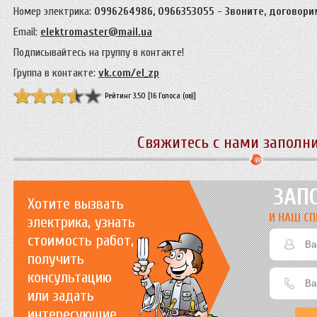
Номер электрика:
0996264986, 0966353055 -
Звоните, договори
Email:
elektromaster@mail.ua
Подписывайтесь на группу в контакте!
Группа в контакте:
vk.com/el_zp
Рейтинг 3.50 [16 Голоса (ов)]
Свяжитесь с нами заполн
ЗАП
Хотите вызвать
И НАШ СП
электрика, узнать
стоимость работ,
получить
консультацию
или задать
интересующие