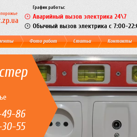
График работы:
Запорожье
Аварийный вызов электрика 24\7
.zp.ua
Обычный вызов электрика c 7:00-22:
менты
Фото работ
Статьи
Контакты
стер
ье
-49-86
-30-55