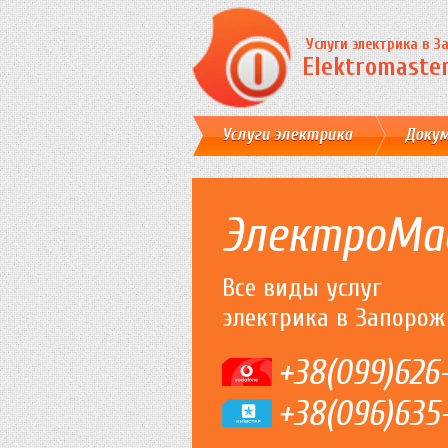
Услуги электрика в 
Elektromaster
Услуги электрика
Доку
ЭлектроМа
Все виды услуг
электрика в Запорож
+38(099)626
+38(096)635