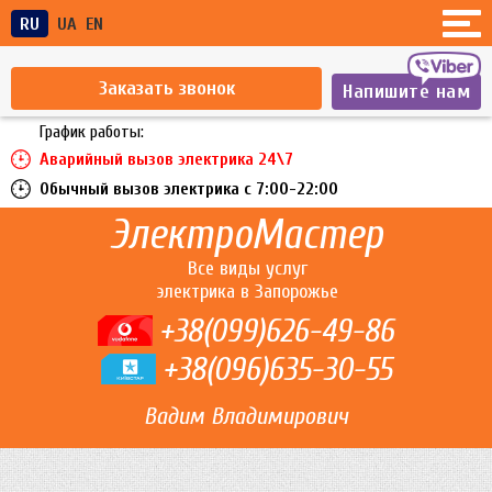
RU
UA
EN
Заказать звонок
Напишите нам
График работы:
Аварийный вызов электрика 24\7
Обычный вызов электрика c 7:00-22:00
ЭлектроМастер
Все виды услуг
электрика в Запорожье
+38(099)626-49-86
+38(096)635-30-55
Вадим Владимирович