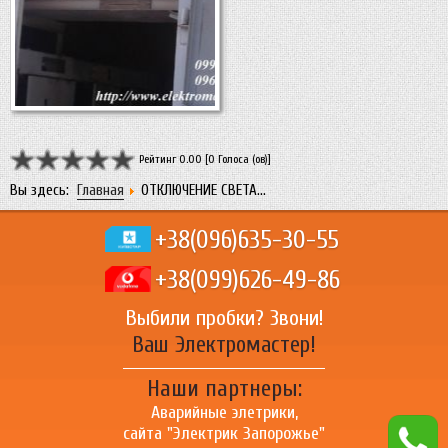
Рейтинг 0.00 [0 Голоса (ов)]
Вы здесь:
Главная
ОТКЛЮЧЕНИЕ СВЕТА…
+38(096)
635-30-55
+38(099)
626-49-86
Выбили пробки? Звони!
Ваш Электромастер!
Наши партнеры:
Аварийные элетрики,
сайта "
Электрик Запорожье
"