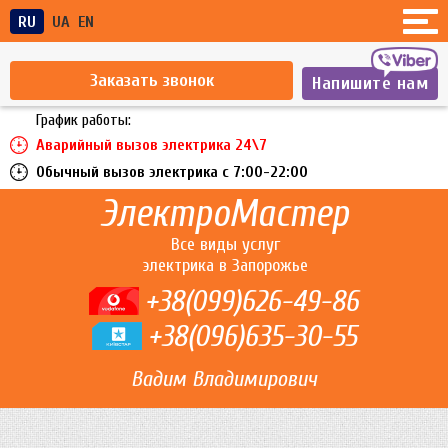
RU
UA
EN
Заказать звонок
Напишите нам
График работы:
Аварийный вызов электрика 24\7
Обычный вызов электрика c 7:00-22:00
ЭлектроМастер
Все виды услуг
электрика в Запорожье
+38(099)626-49-86
+38(096)635-30-55
Вадим Владимирович