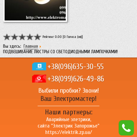
Рейтинг 0.00 [0 Голоса (ов)]
Вы здесь:
Главная
ПОДВЕШИВАНИЕ ЛЮСТРЫ СО СВЕТОДИОДНЫМИ ЛАМПОЧКАМИ!
+38(096)
635-30-55
+38(099)
626-49-86
Выбили пробки? Звони!
Ваш Электромастер!
Наши партнеры:
Аварийные элетрики,
сайта "
Электрик Запорожье
"
https://elektrik.zp.ua/