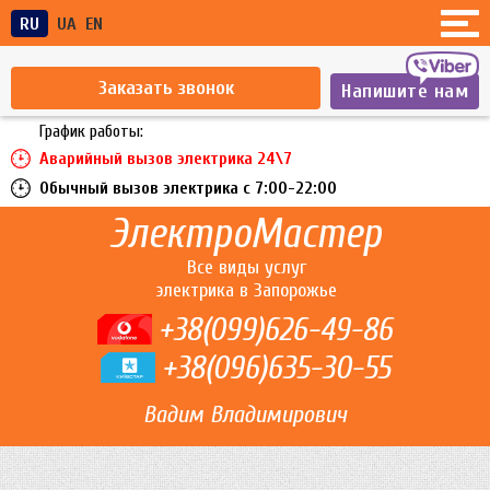
RU
UA
EN
Заказать звонок
Напишите нам
График работы:
Аварийный вызов электрика 24\7
Обычный вызов электрика c 7:00-22:00
ЭлектроМастер
Все виды услуг
электрика в Запорожье
+38(099)626-49-86
+38(096)635-30-55
Вадим Владимирович