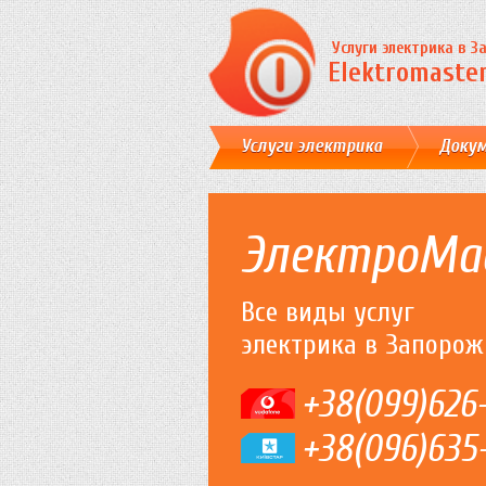
Услуги электрика в 
Elektromaster
Услуги электрика
Доку
ЭлектроМа
Все виды услуг
электрика в Запорож
+38(099)626
+38(096)635