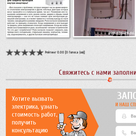
Рейтинг 0.00 [0 Голоса (ов)]
Свяжитесь с нами заполн
ЗАП
Хотите вызвать
И НАШ СП
электрика, узнать
стоимость работ,
получить
консультацию