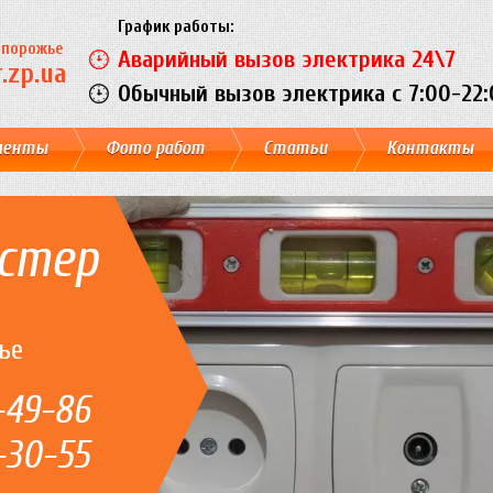
График работы:
Запорожье
Аварийный вызов электрика 24\7
.zp.ua
Обычный вызов электрика c 7:00-22:
менты
Фото работ
Статьи
Контакты
стер
ье
-49-86
-30-55