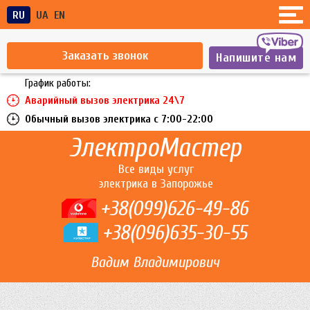
RU
UA
EN
Заказать звонок
Напишите нам
График работы:
Аварийный вызов электрика 24\7
Обычный вызов электрика c 7:00-22:00
ЭлектроМастер
Все виды услуг
электрика в Запорожье
+38(099)626-49-86
+38(096)635-30-55
Вадим Владимирович