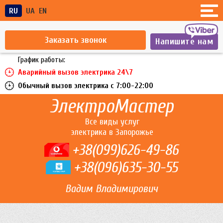
RU
UA
EN
Заказать звонок
Напишите нам
График работы:
Аварийный вызов электрика 24\7
Обычный вызов электрика c 7:00-22:00
ЭлектроМастер
Все виды услуг
электрика в Запорожье
+38(099)626-49-86
+38(096)635-30-55
Вадим Владимирович