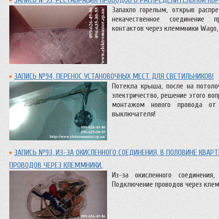
Запахло горелым, открыв распре
некачественное соединение п
контактов через клеммники Wago,
ЗАПИСЬ №94, ПЕРЕНОС УСТАНОВОЧНЫХ МЕСТ ДЛЯ СВЕТИЛЬНИКОВ!
Потекла крыша, после на потоло
электричество, решение этого воп
монтажом нового провода от 
выключателя!
ЗАПИСЬ №93, ИЗ-ЗА ОКИСЛЕННОГО СОЕДИНЕНИЯ, В ПОЛОВИНЕ КВАР
ПРОВОДОВ ЧЕРЕЗ КЛЕММНИКИ.
Из-за окисленного соединения
Подключение проводов через клем