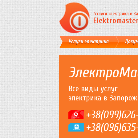
Услуги электрика в 
Elektromaster
Услуги электрика
Доку
ЭлектроМа
Все виды услуг
электрика в Запорож
+38(099)626
+38(096)635