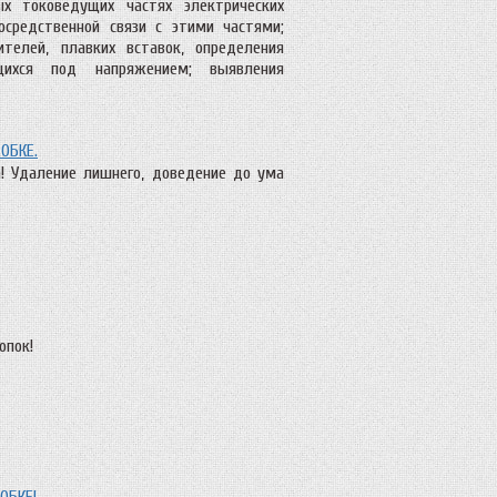
ых токоведущих частях электрических
осредственной связи с этими частями;
ителей, плавких вставок, определения
щихся под напряжением; выявления
ОБКЕ.
а! Удаление лишнего, доведение до ума
опок!
ОБКЕ!