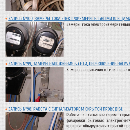
ЗАПИСЬ №100, ЗАМЕРЫ ТОКА ЭЛЕКТРОИЗМЕРИТЕЛЬНЫМИ КЛЕЩАМИ
Замеры тока электроизмерительн
ЗАПИСЬ №99, ЗАМЕРЫ НАПРЯЖЕНИЯ В СЕТИ, ПЕРЕКЛЮЧЕНИЕ НАГРУЗ
Замеры напряжения в сети, перекл
ЗАПИСЬ №98, РАБОТА С СИГНАЛИЗАТОРОМ СКРЫТОЙ ПРОВОДКИ.
Работа с сигнализатором скрыт
фазировки бытовых электросчет
крышки; обнаружения скрытой про