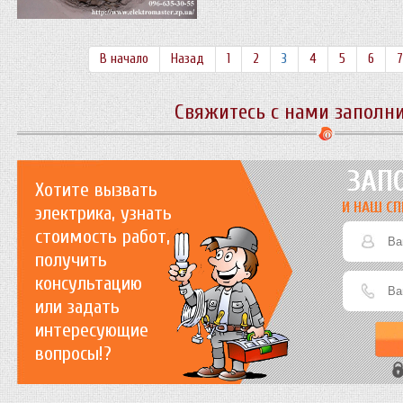
В начало
Назад
1
2
3
4
5
6
7
Свяжитесь с нами заполн
ЗАП
Хотите вызвать
И НАШ СП
электрика, узнать
стоимость работ,
получить
консультацию
или задать
интересующие
вопросы!?